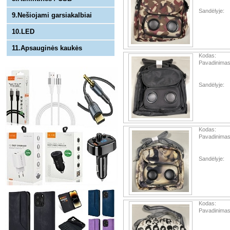
Sandėlyje:
9.Nešiojami garsiakalbiai
10.LED
11.Apsauginės kaukės
Kodas:
Pavadinimas
Sandėlyje:
Kodas:
Pavadinimas
Sandėlyje:
Kodas:
Pavadinimas