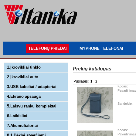
TELEFONŲ PRIEDAI
MYPHONE TELEFONAI
1.Įkrovikliai tinklo
Prekių katalogas
2.Įkrovikliai auto
Puslapis:
1
2
3.USB kabeliai / adapteriai
Kodas:
Pavadinimas
4.Ekrano apsauga
Sandėlyje:
5.Laisvų rankų komplektai
6.Laikikliai
7.Akumuliatoriai
Kodas:
Pavadinimas
8.1 Dėklai atverčiami