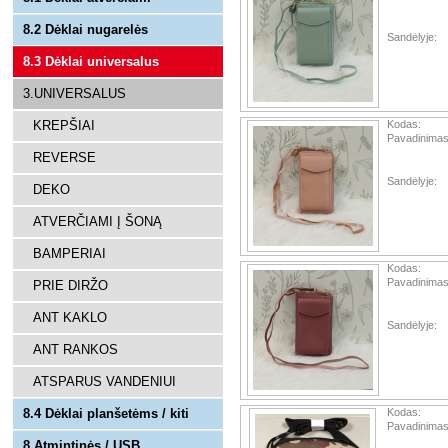
8.2 Dėklai nugarelės
Sandėlyje:
8.3 Dėklai universalus
3.UNIVERSALUS
KREPŠIAI
Kodas:
Pavadinimas
REVERSE
Sandėlyje:
DEKO
ATVERČIAMI Į ŠONĄ
BAMPERIAI
Kodas:
Pavadinimas
PRIE DIRŽO
ANT KAKLO
Sandėlyje:
ANT RANKOS
ATSPARUS VANDENIUI
8.4 Dėklai planšetėms / kiti
Kodas:
Pavadinimas
8.Atmintinės / USB