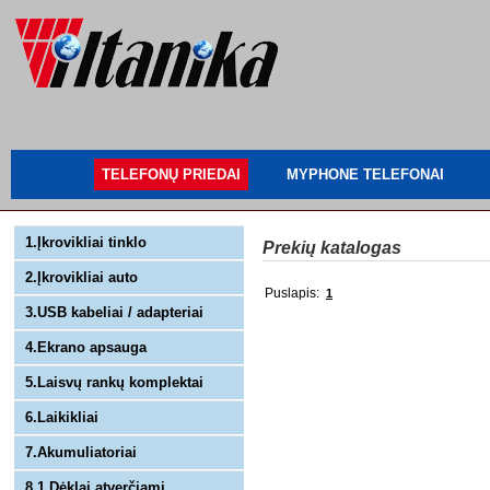
TELEFONŲ PRIEDAI
MYPHONE TELEFONAI
1.Įkrovikliai tinklo
Prekių katalogas
2.Įkrovikliai auto
Puslapis:
1
3.USB kabeliai / adapteriai
4.Ekrano apsauga
5.Laisvų rankų komplektai
6.Laikikliai
7.Akumuliatoriai
8.1 Dėklai atverčiami