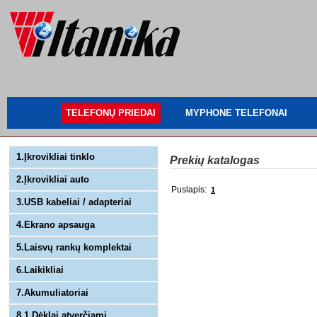
TELEFONŲ PRIEDAI
MYPHONE TELEFONAI
1.Įkrovikliai tinklo
Prekių katalogas
2.Įkrovikliai auto
Puslapis:
1
3.USB kabeliai / adapteriai
4.Ekrano apsauga
5.Laisvų rankų komplektai
6.Laikikliai
7.Akumuliatoriai
8.1 Dėklai atverčiami