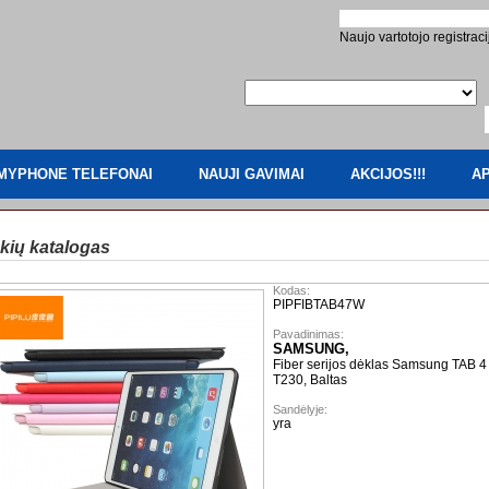
Naujo vartotojo registraci
MYPHONE TELEFONAI
NAUJI GAVIMAI
AKCIJOS!!!
AP
kių katalogas
Kodas:
PIPFIBTAB47W
Pavadinimas:
SAMSUNG,
Fiber serijos dėklas Samsung TAB 4 
T230, Baltas
Sandėlyje:
yra