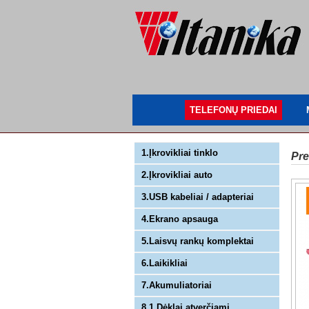
TELEFONŲ PRIEDAI
1.Įkrovikliai tinklo
Pre
2.Įkrovikliai auto
3.USB kabeliai / adapteriai
4.Ekrano apsauga
5.Laisvų rankų komplektai
6.Laikikliai
7.Akumuliatoriai
8.1 Dėklai atverčiami