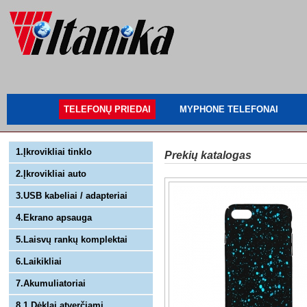
TELEFONŲ PRIEDAI
MYPHONE TELEFONAI
1.Įkrovikliai tinklo
Prekių katalogas
2.Įkrovikliai auto
3.USB kabeliai / adapteriai
4.Ekrano apsauga
5.Laisvų rankų komplektai
6.Laikikliai
7.Akumuliatoriai
8.1 Dėklai atverčiami