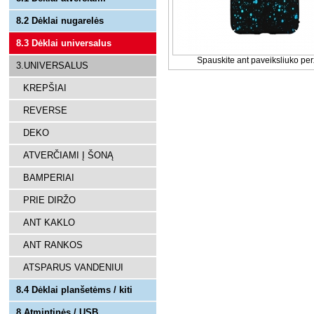
8.2 Dėklai nugarelės
8.3 Dėklai universalus
Spauskite ant paveiksliuko per
3.UNIVERSALUS
KREPŠIAI
REVERSE
DEKO
ATVERČIAMI Į ŠONĄ
BAMPERIAI
PRIE DIRŽO
ANT KAKLO
ANT RANKOS
ATSPARUS VANDENIUI
8.4 Dėklai planšetėms / kiti
8.Atmintinės / USB