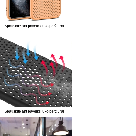
Spauskite ant paveiksliuko peržiūrai
Spauskite ant paveiksliuko peržiūrai