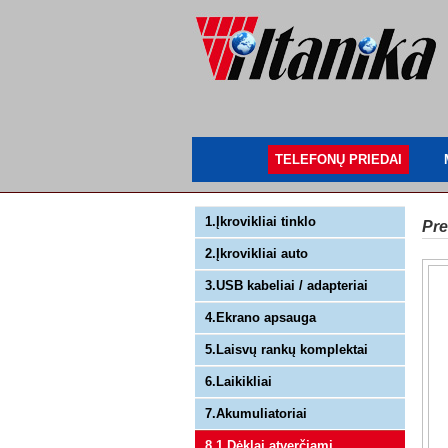
TELEFONŲ PRIEDAI
1.Įkrovikliai tinklo
Pre
2.Įkrovikliai auto
3.USB kabeliai / adapteriai
4.Ekrano apsauga
5.Laisvų rankų komplektai
6.Laikikliai
7.Akumuliatoriai
8.1 Dėklai atverčiami