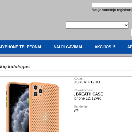
Naujo vartotojo registraci
MYPHONE TELEFONAI
NAUJI GAVIMAI
AKCIJOS!!!
AP
kių katalogas
Kodas:
DBREATH12RO
Pavadinimas:
, BREATH CASE
Iphone 12, 12Pro
Sandėlyje:
yra