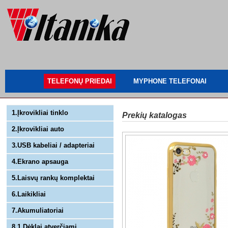
TELEFONŲ PRIEDAI
MYPHONE TELEFONAI
1.Įkrovikliai tinklo
Prekių katalogas
2.Įkrovikliai auto
3.USB kabeliai / adapteriai
4.Ekrano apsauga
5.Laisvų rankų komplektai
6.Laikikliai
7.Akumuliatoriai
8.1 Dėklai atverčiami