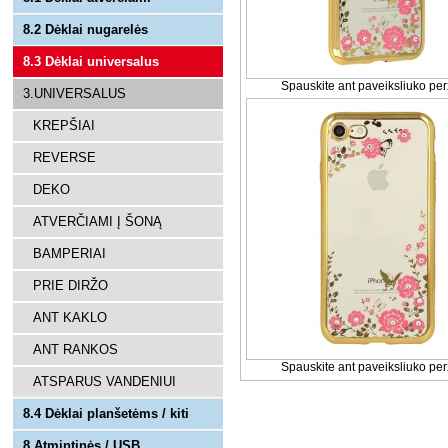
8.2 Dėklai nugarelės
8.3 Dėklai universalus
Spauskite ant paveiksliuko per
3.UNIVERSALUS
KREPŠIAI
REVERSE
DEKO
ATVERČIAMI Į ŠONĄ
BAMPERIAI
PRIE DIRŽO
ANT KAKLO
ANT RANKOS
Spauskite ant paveiksliuko per
ATSPARUS VANDENIUI
8.4 Dėklai planšetėms / kiti
8.Atmintinės / USB