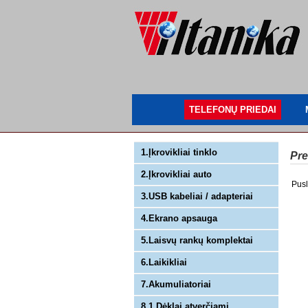
TELEFONŲ PRIEDAI
1.Įkrovikliai tinklo
Pre
2.Įkrovikliai auto
Pusl
3.USB kabeliai / adapteriai
4.Ekrano apsauga
5.Laisvų rankų komplektai
6.Laikikliai
7.Akumuliatoriai
8.1 Dėklai atverčiami