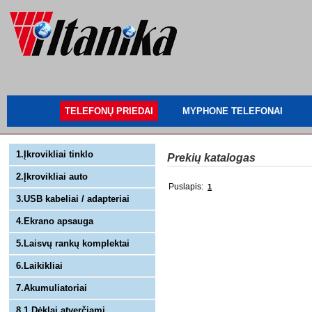
TELEFONŲ PRIEDAI
MYPHONE TELEFONAI
1.Įkrovikliai tinklo
Prekių katalogas
2.Įkrovikliai auto
Puslapis:
1
3.USB kabeliai / adapteriai
4.Ekrano apsauga
5.Laisvų rankų komplektai
6.Laikikliai
7.Akumuliatoriai
8.1 Dėklai atverčiami