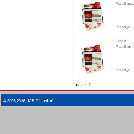
Pavadinimas
Sandėlyje:
Kodas:
Pavadinimas
Sandėlyje:
Puslapis:
1
© 2006-2026 UAB "Viltanika"