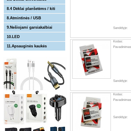
8.4 Dėklai planšetėms / kiti
8.Atmintinės / USB
9.Nešiojami garsiakalbiai
Sandėlyje:
10.LED
Kodas:
11.Apsauginės kaukės
Pavadinimas
Sandėlyje:
Kodas:
Pavadinimas
Sandėlyje: