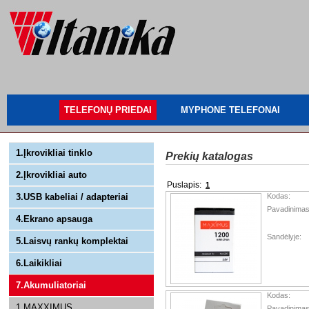
TELEFONŲ PRIEDAI
MYPHONE TELEFONAI
1.Įkrovikliai tinklo
Prekių katalogas
2.Įkrovikliai auto
Puslapis:
1
3.USB kabeliai / adapteriai
Kodas:
Pavadinimas
4.Ekrano apsauga
Sandėlyje:
5.Laisvų rankų komplektai
6.Laikikliai
7.Akumuliatoriai
Kodas:
1.MAXXIMUS
Pavadinimas