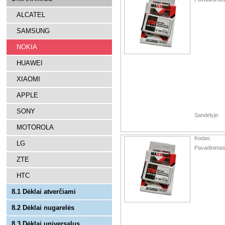
ALCATEL
SAMSUNG
NOKIA
HUAWEI
XIAOMI
APPLE
SONY
Sandėlyje:
MOTOROLA
Kodas:
LG
Pavadinimas
ZTE
HTC
8.1 Dėklai atverčiami
8.2 Dėklai nugarelės
8.3 Dėklai universalus