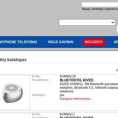
Naujo vartotojo registraci
MYPHONE TELEFONAI
NAUJI GAVIMAI
AKCIJOS!!!
AP
kių katalogas
P
Kodas:
KVMW11SI
Pavadinimas:
BLUETOOTH, KIVEE
KIVEE KVMW11, 5W Bluetooth garsiakal
metalinis, Bluetooth 5.0, 500mAh baterij
sidabrinis
Sandėlyje:
yra
Daugiau informacijos ...
Kodas:
KVMW11J
Pavadinimas: