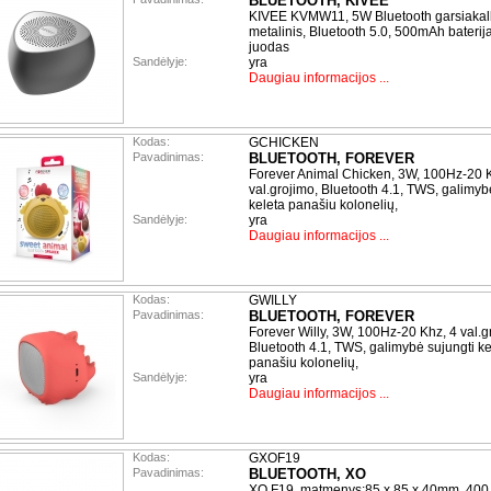
BLUETOOTH, KIVEE
KIVEE KVMW11, 5W Bluetooth garsiakal
metalinis, Bluetooth 5.0, 500mAh baterij
juodas
Sandėlyje:
yra
Daugiau informacijos ...
Kodas:
GCHICKEN
Pavadinimas:
BLUETOOTH, FOREVER
Forever Animal Chicken, 3W, 100Hz-20 K
val.grojimo, Bluetooth 4.1, TWS, galimyb
keleta panašiu kolonelių,
Sandėlyje:
yra
Daugiau informacijos ...
Kodas:
GWILLY
Pavadinimas:
BLUETOOTH, FOREVER
Forever Willy, 3W, 100Hz-20 Khz, 4 val.g
Bluetooth 4.1, TWS, galimybė sujungti ke
panašiu kolonelių,
Sandėlyje:
yra
Daugiau informacijos ...
Kodas:
GXOF19
Pavadinimas:
BLUETOOTH, XO
XO F19, matmenys:85 x 85 x 40mm, 40