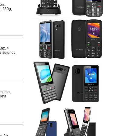
bis,
a, 230g,
hz, 4
ė sujungti
rojimo,
leta
0 mAh