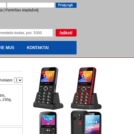
ja
|
Pamiršau slaptažodį
IE MUS
KONTAKTAI
uslapis:
bis,
a, 230g,