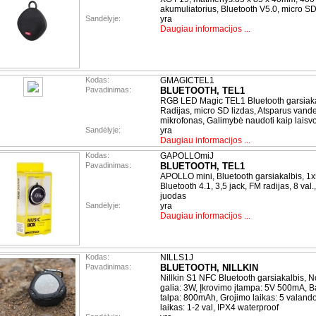
akumuliatorius, Bluetooth V5.0, micro SD
Sandėlyje:
yra
Daugiau informacijos ...
Kodas:
GMAGICTEL1
Pavadinimas:
BLUETOOTH, TEL1
RGB LED Magic TEL1 Bluetooth garsiaka
Radijas, micro SD lizdas, Atsparus vande
mikrofonas, Galimybė naudoti kaip laisv
Sandėlyje:
yra
Daugiau informacijos ...
Kodas:
GAPOLLOmiJ
Pavadinimas:
BLUETOOTH, TEL1
APOLLO mini, Bluetooth garsiakalbis, 1
Bluetooth 4.1, 3,5 jack, FM radijas, 8 val
juodas
Sandėlyje:
yra
Daugiau informacijos ...
Kodas:
NILLS1J
Pavadinimas:
BLUETOOTH, NILLKIN
Nillkin S1 NFC Bluetooth garsiakalbis, N
galia: 3W, Įkrovimo įtampa: 5V 500mA, Ba
talpa: 800mAh, Grojimo laikas: 5 valand
laikas: 1-2 val, IPX4 waterproof