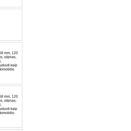
 68 mm, 120
us, silpnas,
,
uduoti kaip
tomobilio
 68 mm, 120
us, silpnas,
,
uduoti kaip
tomobilio