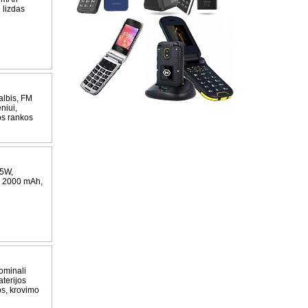
 lizdas
lbis, FM
niui,
os rankos
x5W,
., 2000 mAh,
ominali
terijos
os, krovimo