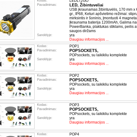
Kodas:
LEDLT2GO
Pavadinimas:
LED, Žibintuveliai
USB įkraunamas žibintuvėlis, 170 mm x
gr., IP68, Keturi apšvietimo režimai: stipr
mirksintis ir šoninis, Įmontuoti 4 magnetai
Įkraunama baterija 1200mAh, Galima na
PowerBanka, plaktukas stiklams, peilis a
saugos diržams
Sandėlyje:
yra
Daugiau informacijos ...
Kodas:
POP1
Pavadinimas:
POPSOCKETS,
POPsockets, su laikikliu komplekte
Sandėlyje:
yra
Daugiau informacijos ...
Kodas:
POP2
Pavadinimas:
POPSOCKETS,
POPsockets, su laikikliu komplekte
Sandėlyje:
yra
Daugiau informacijos ...
Kodas:
POP3
Pavadinimas:
POPSOCKETS,
POPsockets, su laikikliu komplekte
Sandėlyje:
yra
Daugiau informacijos ...
Kodas:
POP4