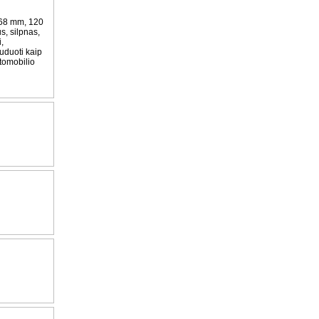
 68 mm, 120
us, silpnas,
,
uduoti kaip
tomobilio