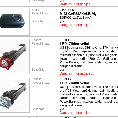
Sandėlyje:
yra
Daugiau informacijos ...
Kodas:
GBSP006
Pavadinimas:
MINI GARSIAKALBIAI,
BSP006, 1x2W, 3 AAA,
Sandėlyje:
yra
Daugiau informacijos ...
Kodas:
LEDLT2R
Pavadinimas:
LED, Žibintuveliai
USB įkraunamas žibintuvėlis, 170 mm x
gr., IP68, Keturi apšvietimo režimai: stipr
mirksintis ir šoninis, Įmontuoti 4 magnetai
Įkraunama baterija 1200mAh, Galima na
PowerBanka, plaktukas stiklams, peilis a
saugos diržams
Sandėlyje:
yra
Daugiau informacijos ...
Kodas:
LEDLT2SI
Pavadinimas:
LED, Žibintuveliai
USB įkraunamas žibintuvėlis, 170 mm x
gr., IP68, Keturi apšvietimo režimai: stipr
mirksintis ir šoninis, Įmontuoti 4 magnetai
Įkraunama baterija 1200mAh, Galima na
PowerBanka, plaktukas stiklams, peilis a
saugos diržams
Sandėlyje:
yra
Daugiau informacijos ...